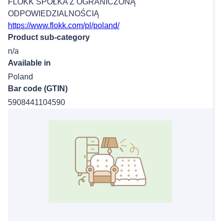
FLOKK SPÓŁKA Z OGRANICZONĄ
ODPOWIEDZIALNOŚCIĄ
https://www.flokk.com/pl/poland/
Product sub-category
n/a
Available in
Poland
Bar code (GTIN)
5908441104590