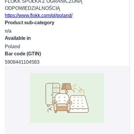
FLOKK SPÓŁKA Z OGRANICZONĄ
ODPOWIEDZIALNOŚCIĄ
https://www.flokk.com/pl/poland/
Product sub-category
n/a
Available in
Poland
Bar code (GTIN)
5908441104583